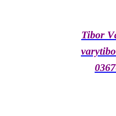
Tibor Vá
varytib
0367