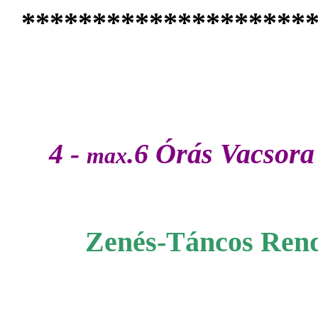
********************
4 -
.6
Órás Vacsora 
max
Zenés-Táncos Ren