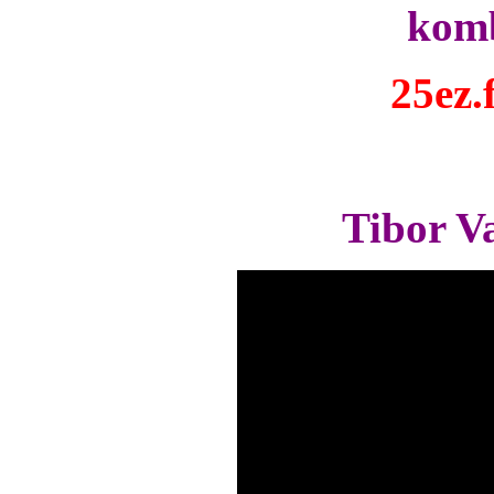
komb
25ez.
Tibor Va