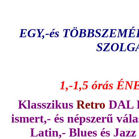
EGY,-és TÖBBSZEM
SZOLG
1,-1,5 órás ÉNE
Klasszikus
Retro
DAL 
ismert,- és népszerű vál
Latin,- Blues és Jazz